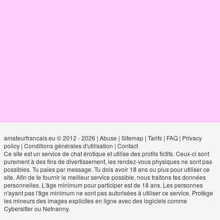
amateurfrancais.eu © 2012 - 2026
|
Abuse
|
Sitemap
|
Tarifs
|
FAQ
|
Privacy
policy
|
Conditions générales d'utilisation
|
Contact
Ce site est un service de chat érotique et utilise des profils fictifs. Ceux-ci sont
purement à des fins de divertissement, les rendez-vous physiques ne sont pas
possibles. Tu paies par message. Tu dois avoir 18 ans ou plus pour utiliser ce
site. Afin de te fournir le meilleur service possible, nous traitons tes données
personnelles. L'âge minimum pour participer est de 18 ans. Les personnes
n'ayant pas l'âge minimum ne sont pas autorisées à utiliser ce service. Protège
les mineurs des images explicites en ligne avec des logiciels comme
Cybersitter ou Netnanny.